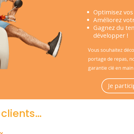
Optimisez vos
Améliorez votr
Gagnez du tem
développer !
Vous souhaitez décou
portage de repas, no
garantie clé en main
Je partic
 clients…
LY