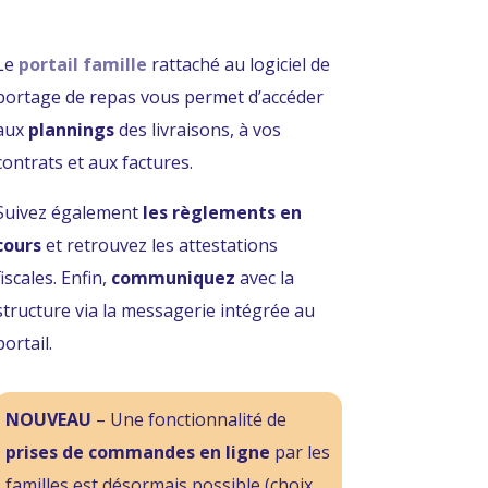
Le
portail famille
rattaché au logiciel de
portage de repas vous permet d’accéder
aux
plannings
des livraisons, à vos
contrats et aux factures.
Suivez également
les règlements en
cours
et retrouvez les attestations
fiscales.
Enfin,
communiquez
avec la
structure via la messagerie intégrée au
portail.
NOUVEAU
– Une fonctionnalité de
prises de commandes
en ligne
par les
familles est désormais possible (choix