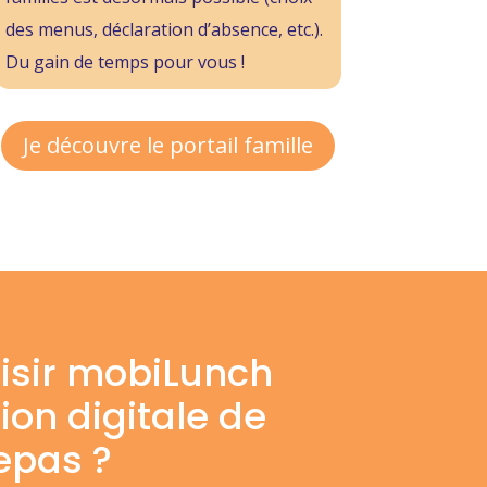
des menus, déclaration d’absence, etc.).
Du gain de temps pour vous !
Je découvre le portail famille
isir mobiLunch
on digitale de
epas ?