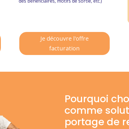
des bénéficiaires, motifs de sortie, etc.)
Je découvre l'offre
facturation
Pourquoi cho
comme soluti
portage de r