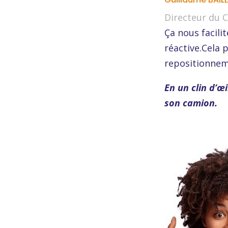
Directeur du 
Ça nous facili
réactive.Cela 
repositionneme
En un clin d’œi
son camion.